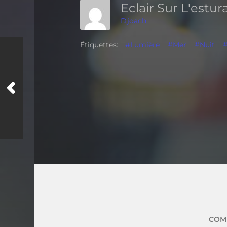
Eclair Sur L'estu
Djoach
Étiquettes:
#Lumière
#Mer
#Nuit
COM