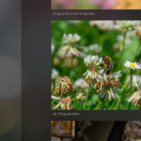
Argus bronzé & Spirée
et Pâquerette