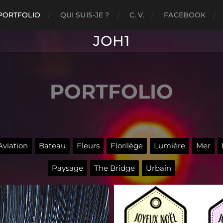
PORTFOLIO
QUI SUIS-JE ?
C. V.
FACEBOOK
JOH1
PORTFOLIO
Aviation
Bateau
Fleurs
Florilège
Lumière
Mer
Paysage
The Bridge
Urbain