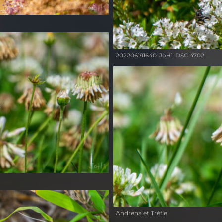
202206191640-JoH1-DSC 4702
Andrena et Trèfle