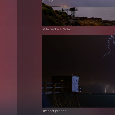
A la pêche à l'éclair
Impact proche