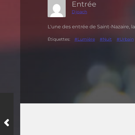
Entrée
Djoach
L'une des entrée de Saint-Nazaire, la
Étiquettes:
#Lumière
#Nuit
#Urbain